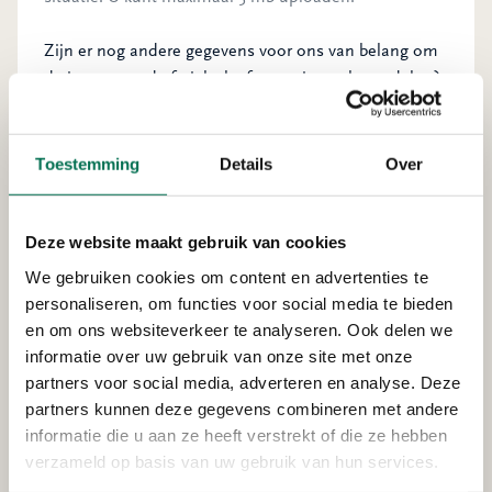
Zijn er nog andere gegevens voor ons van belang om
de impact op de fysieke leefomgeving te beoordelen?
*
Toestemming
Details
Over
Zo ja? Licht deze dan toe.
Deze website maakt gebruik van cookies
Wat gaat u doen om herhaling
We gebruiken cookies om content en advertenties te
te voorkomen?
personaliseren, om functies voor social media te bieden
en om ons websiteverkeer te analyseren. Ook delen we
Beschrijf de (mogelijke) oorzaken van het voorval
*
informatie over uw gebruik van onze site met onze
partners voor social media, adverteren en analyse. Deze
partners kunnen deze gegevens combineren met andere
informatie die u aan ze heeft verstrekt of die ze hebben
Welke maatregelen zijn genomen of worden
verzameld op basis van uw gebruik van hun services.
overwogen om de gevolgen van het voorval te