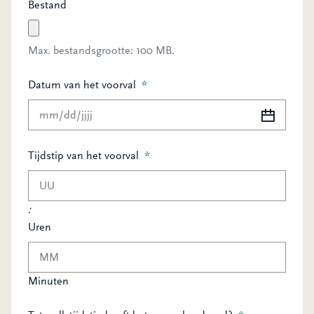
Bestand
Max. bestandsgrootte: 100 MB.
Datum van het voorval
*
MM
slash
DD
Tijdstip van het voorval
*
slash
JJJJ
:
Uren
Minuten