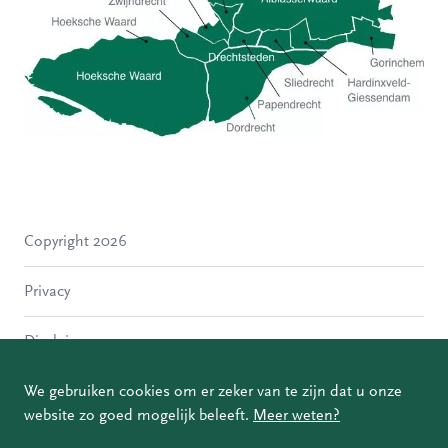
Hoeksche Waard
Zwijndrecht
Hendrik-Ido-Ambacht
Alblasserdam
Copyright 2026
Molenlanden
Dordrecht
Privacy
Papendrecht
Sliedrecht
Disclaimer
Hardinxveld-Giessendam
Gorinchem
Coordinated Vulnerability Disclosure
We gebruiken cookies om er zeker van te zijn dat u onze
website zo goed mogelijk beleeft.
Meer weten?