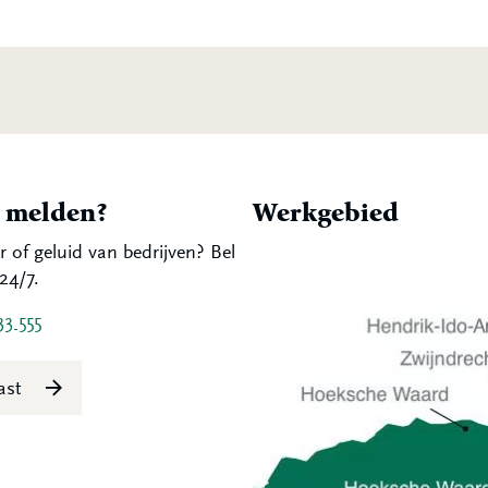
t melden?
Werkgebied
r of geluid van bedrijven? Bel
24/7.
33 555
last