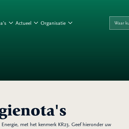
Naar inhoud
Naar navigati
Waar ku
a’s
Actueel
Organisatie
gienota's
ht Energie, met het kenmerk KR23. Geef hieronder uw