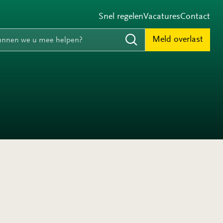
Snel regelen
Vacatures
Contact
e
nnen we u mee helpen?
Meld overlast
Zoeken