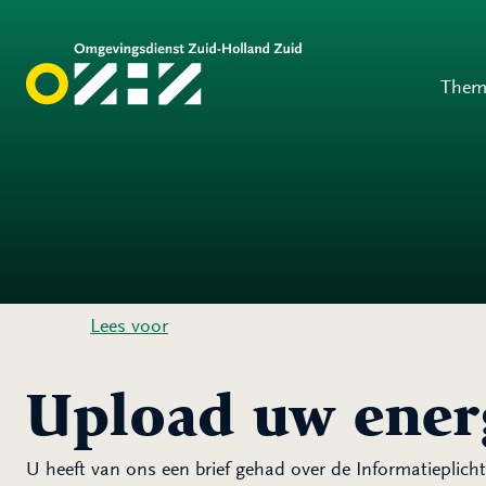
Them
Lees voor
Upload uw ener
U heeft van ons een brief gehad over de Informatieplic