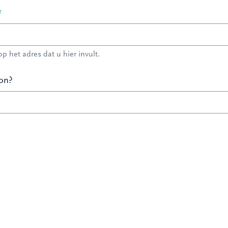
*
p het adres dat u hier invult.
oon?